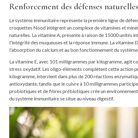
Renforcement des défenses naturelles
Le système immunitaire représente la première ligne de défens
croquettes Nood intègrent un complexe de vitamines et miné
naturelles. La vitamine A, présente à raison de 15000 unités i
l'intégrité des muqueuses et la réponse immune. La vitamine D3
l'absorption du calcium et au bon fonctionnement du système
La vitamine E, avec 101 milligrammes par kilogramme, agit co
stress oxydatif. Les oligo-éléments complètent cette action pr
kilogramme, intervient dans plus de 200 réactions enzymatique
antioxydante, tandis que le cuivre à 10 milligrammes participe
probiotiques et de fibres prébiotiques crée un environnement 
du système immunitaire se situe au niveau digestif.