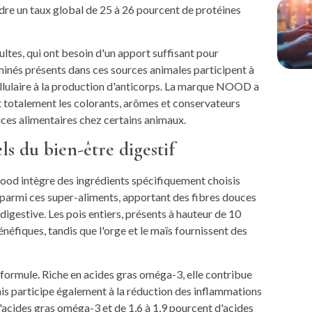
dre un taux global de 25 à 26 pourcent de protéines
ultes, qui ont besoin d'un apport suffisant pour
 aminés présents dans ces sources animales participent à
llulaire à la production d'anticorps. La marque NOOD a
ant totalement les colorants, arômes et conservateurs
rances alimentaires chez certains animaux.
els du bien-être digestif
Nood intègre des ingrédients spécifiquement choisis
 parmi ces super-aliments, apportant des fibres douces
digestive. Les pois entiers, présents à hauteur de 10
éfiques, tandis que l'orge et le maïs fournissent des
 formule. Riche en acides gras oméga-3, elle contribue
mais participe également à la réduction des inflammations
d'acides gras oméga-3 et de 1,6 à 1,9 pourcent d'acides