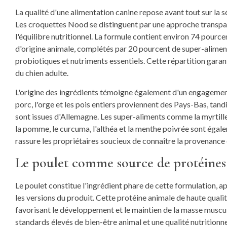
La qualité d'une alimentation canine repose avant tout sur la 
Les croquettes Nood se distinguent par une approche transpa
l'équilibre nutritionnel. La formule contient environ 74 pourc
d'origine animale, complétés par 20 pourcent de super-aliment
probiotiques et nutriments essentiels. Cette répartition gara
du chien adulte.
L'origine des ingrédients témoigne également d'un engagement en
porc, l'orge et les pois entiers proviennent des Pays-Bas, tand
sont issues d'Allemagne. Les super-aliments comme la myrtille, l
la pomme, le curcuma, l'althéa et la menthe poivrée sont éga
rassure les propriétaires soucieux de connaître la provenance 
Le poulet comme source de protéines 
Le poulet constitue l'ingrédient phare de cette formulation, a
les versions du produit. Cette protéine animale de haute qualit
favorisant le développement et le maintien de la masse musculai
standards élevés de bien-être animal et une qualité nutritionn