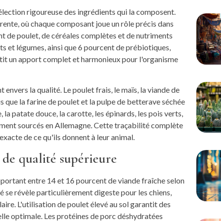
sélection rigoureuse des ingrédients qui la composent.
rente, où chaque composant joue un rôle précis dans
ent de poulet, de céréales complètes et de nutriments
s et légumes, ainsi que 6 pourcent de prébiotiques,
ntit un apport complet et harmonieux pour l'organisme
vers la qualité. Le poulet frais, le maïs, la viande de
is que la farine de poulet et la pulpe de betterave séchée
a patate douce, la carotte, les épinards, les pois verts,
lement sourcés en Allemagne. Cette traçabilité complète
exacte de ce qu'ils donnent à leur animal.
de qualité supérieure
pportant entre 14 et 16 pourcent de viande fraîche selon
é se révèle particulièrement digeste pour les chiens,
re. L'utilisation de poulet élevé au sol garantit des
elle optimale. Les protéines de porc déshydratées