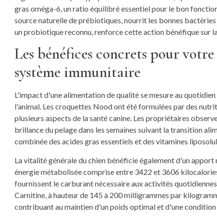
gras oméga-6, un ratio équilibré essentiel pour le bon foncti
source naturelle de prébiotiques, nourrit les bonnes bactéries
un probiotique reconnu, renforce cette action bénéfique sur la
Les bénéfices concrets pour votre
système immunitaire
L'impact d'une alimentation de qualité se mesure au quotidie
l'animal. Les croquettes Nood ont été formulées par des nutrit
plusieurs aspects de la santé canine. Les propriétaires observ
brillance du pelage dans les semaines suivant la transition ali
combinée des acides gras essentiels et des vitamines liposolu
La vitalité générale du chien bénéficie également d'un apport 
énergie métabolisée comprise entre 3422 et 3606 kilocalories
fournissent le carburant nécessaire aux activités quotidiennes
Carnitine, à hauteur de 145 à 200 milligrammes par kilogramme
contribuant au maintien d'un poids optimal et d'une conditio