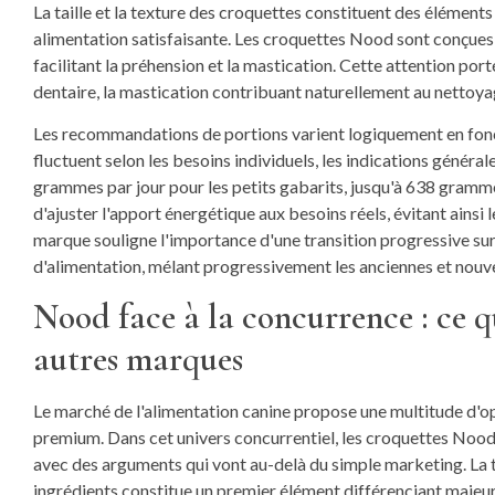
La taille et la texture des croquettes constituent des élément
alimentation satisfaisante. Les croquettes Nood sont conçues
facilitant la préhension et la mastication. Cette attention p
dentaire, la mastication contribuant naturellement au nettoyag
Les recommandations de portions varient logiquement en foncti
fluctuent selon les besoins individuels, les indications génér
grammes par jour pour les petits gabarits, jusqu'à 638 gramm
d'ajuster l'apport énergétique aux besoins réels, évitant ainsi
marque souligne l'importance d'une transition progressive sur
d'alimentation, mélant progressivement les anciennes et nouvel
Nood face à la concurrence : ce q
autres marques
Le marché de l'alimentation canine propose une multitude d
premium. Dans cet univers concurrentiel, les croquettes Nood 
avec des arguments qui vont au-delà du simple marketing. La t
ingrédients constitue un premier élément différenciant maje