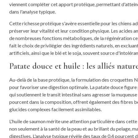
viennent compléter cet apport protéique, permettant d'attein
dans l'analyse typique.
Cette richesse protéique s'avère essentielle pour les chiens ad
préserver leur vitalité et leur condition physique. Les acides
de nombreuses fonctions métaboliques, de la régénération ce
fait le choix de privilégier des ingrédients naturels, en exclu
artificiels, ainsi que le blé et le soja, souvent source d'intolé
Patate douce et huile : les alliés natur
Au-delà de la base protéique, la formulation des croquettes 
pour favoriser une digestion optimale. La patate douce figure
qui soutiennent le transit intestinal sans agresser la muqueuse 
pourcent dans la composition, offrent également des fibres bén
glucides complexes facilement assimilables.
L'huile de saumon mérite une attention particulière dans cette
non seulement à la santé de la peau et au brillant du pelage, 
digestives. L'analyse typique révèle des taux de 0,4 pourcent 