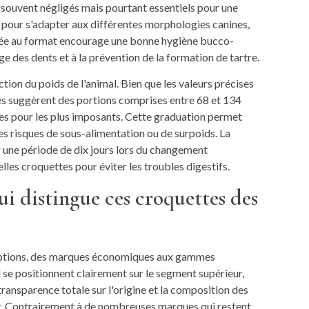
s souvent négligés mais pourtant essentiels pour une
 pour s'adapter aux différentes morphologies canines,
ortée au format encourage une bonne hygiène bucco-
e des dents et à la prévention de la formation de tartre.
on du poids de l'animal. Bien que les valeurs précises
ales suggèrent des portions comprises entre 68 et 134
es pour les plus imposants. Cette graduation permet
 les risques de sous-alimentation ou de surpoids. La
 une période de dix jours lors du changement
les croquettes pour éviter les troubles digestifs.
ui distingue ces croquettes des
'options, des marques économiques aux gammes
se positionnent clairement sur le segment supérieur,
ransparence totale sur l'origine et la composition des
ur. Contrairement à de nombreuses marques qui restent